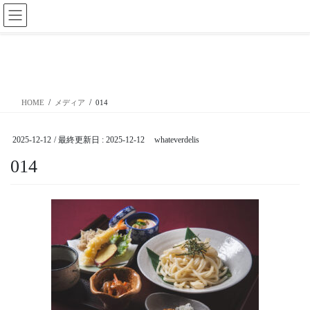
コ
ナ
ン
ビ
テ
ゲ
ン
ー
メディア
ツ
シ
に
ョ
移
ン
HOME
メディア
014
動
に
移
動
2025-12-12
/ 最終更新日 :
2025-12-12
whateverdelis
014