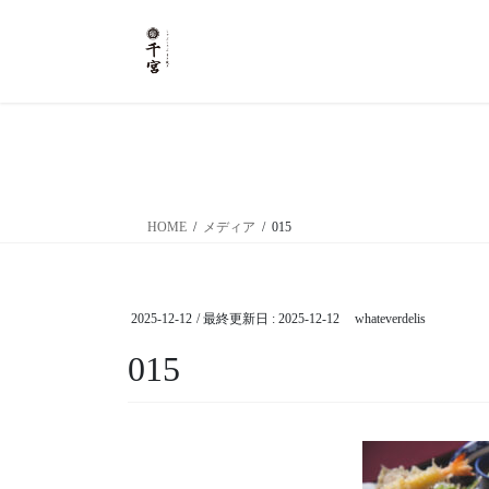
コ
ナ
ン
ビ
テ
ゲ
ン
ー
ツ
シ
に
ョ
移
ン
動
に
移
HOME
メディア
015
動
2025-12-12
/ 最終更新日 :
2025-12-12
whateverdelis
015