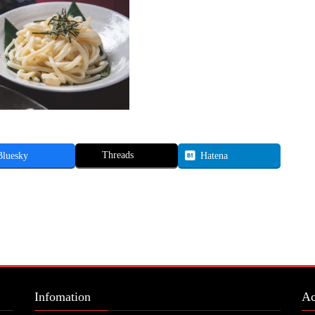
Threads
Bluesky
Hatena
Infomation
Ac