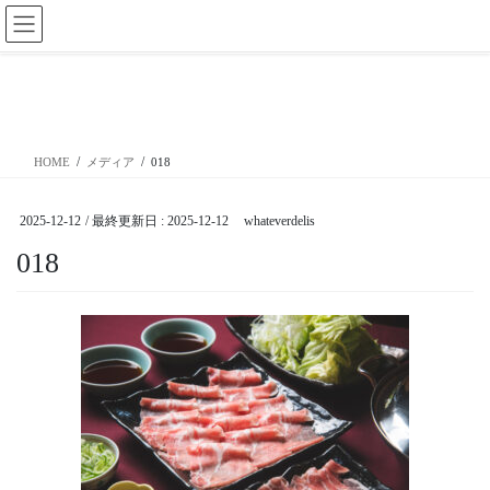
コ
ナ
ン
ビ
テ
ゲ
ン
ー
メディア
ツ
シ
に
ョ
移
ン
HOME
メディア
018
動
に
移
動
2025-12-12
/ 最終更新日 :
2025-12-12
whateverdelis
018