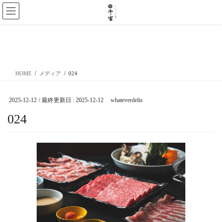
コ
ナ
ン
ビ
テ
ゲ
ン
ー
メディア
ツ
シ
に
ョ
移
ン
HOME
メディア
024
動
に
移
動
2025-12-12
/ 最終更新日 :
2025-12-12
whateverdelis
024