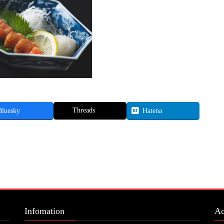
Threads
Bluesky
Hatena
Infomation
Ac