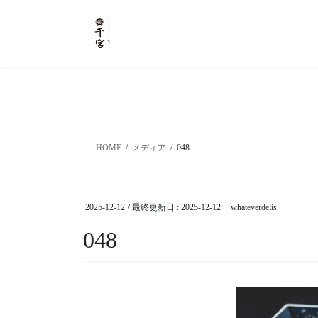
コ
ナ
ン
ビ
テ
ゲ
ン
ー
ツ
シ
に
ョ
移
ン
動
に
移
HOME
メディア
048
動
2025-12-12
/ 最終更新日 :
2025-12-12
whateverdelis
048