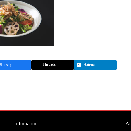
Threads
Bluesky
Hatena
Infomation
Ac