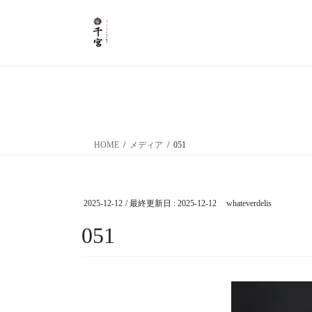
コ
ナ
ン
ビ
テ
ゲ
ン
ー
ツ
シ
に
ョ
移
ン
動
に
移
HOME
メディア
051
動
2025-12-12
/ 最終更新日 :
2025-12-12
whateverdelis
051