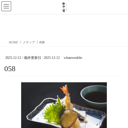
コ
ナ
ン
ビ
テ
ゲ
ン
ー
メディア
ツ
シ
に
ョ
移
ン
HOME
メディア
058
動
に
移
動
2025-12-12
/ 最終更新日 :
2025-12-12
whateverdelis
058