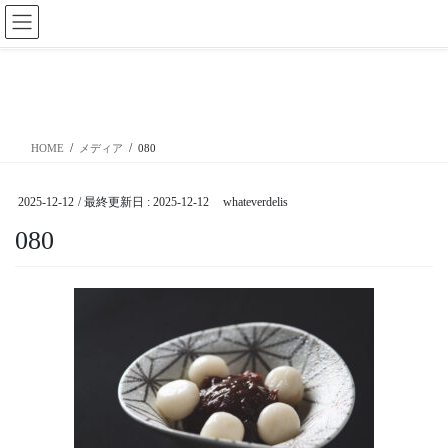
コ
ナ
ン
ビ
テ
ゲ
ン
ー
メディア
ツ
シ
に
ョ
移
ン
HOME
メディア
080
動
に
移
動
2025-12-12
/ 最終更新日 :
2025-12-12
whateverdelis
080