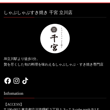
しゃぶしゃぶすき焼き 千宮 立川店
JR立川駅より徒歩1分。
贅を尽くした旬の料理を味わえるしゃぶしゃぶ・すき焼き専門店
Facebook
Instagram
TikTok
Infomation
【ACCESS】
〒190-0012 東京都立川市曙町２丁目１３−７ S-cube north B１F