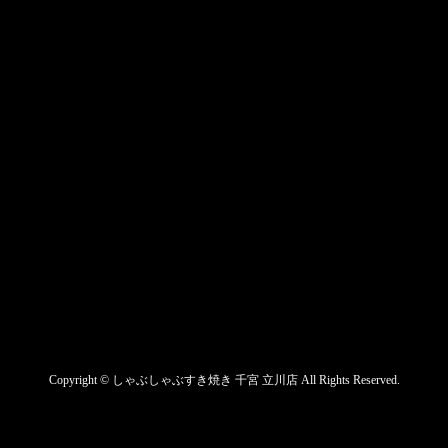
Copyright ©
しゃぶしゃぶすき焼き 千宮 立川店
All Rights Reserved.