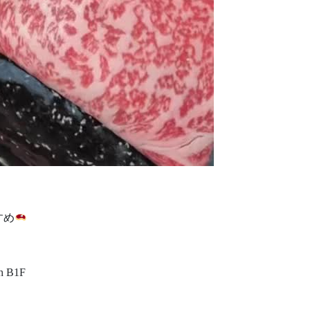
すめ
h B1F