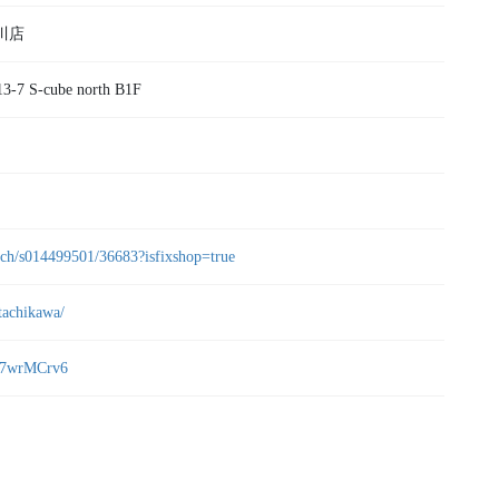
川店
S-cube north B1F
arch/s014499501/36683?isfixshop=true
tachikawa/
6j7wrMCrv6