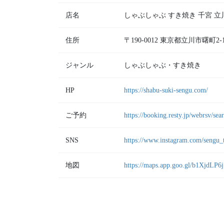
店名
しゃぶしゃぶ すき焼き 千宮 立
住所
〒190-0012 東京都立川市曙町2-13-7 
ジャンル
しゃぶしゃぶ・すき焼き
HP
https://shabu-suki-sengu.com/
ご予約
https://booking.resty.jp/webrsv/se
SNS
https://www.instagram.com/sengu_
地図
https://maps.app.goo.gl/b1XjdLP