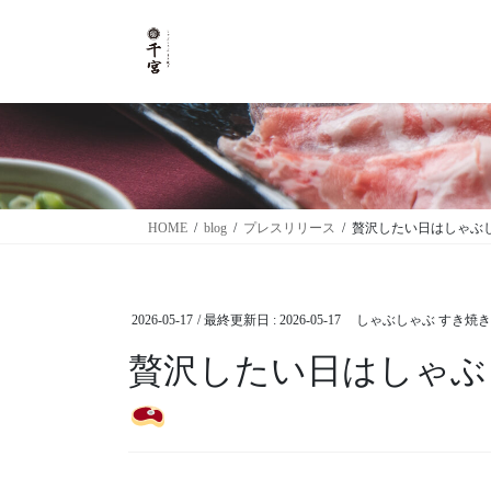
コ
ナ
ン
ビ
テ
ゲ
ン
ー
ツ
シ
に
ョ
移
ン
動
に
移
HOME
blog
プレスリリース
贅沢したい日はしゃぶ
動
2026-05-17
/ 最終更新日 :
2026-05-17
しゃぶしゃぶ すき焼き
贅沢したい日はしゃぶ